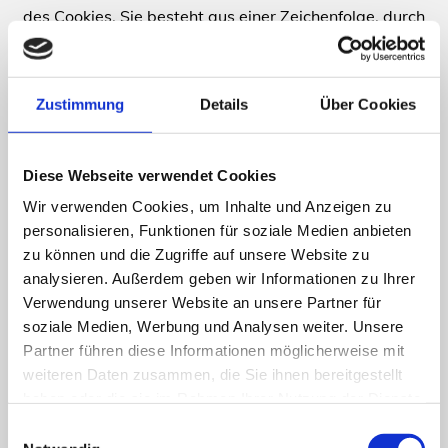
des Cookies. Sie besteht aus einer Zeichenfolge, durch
welche Internetseiten und Server dem konkreten
Internetbrowser zugeordnet werden können, in dem
das Cookie gespeichert wurde. Dies ermöglicht es den
Zustimmung
Details
Über Cookies
besuchten Internetseiten und Servern, den
individuellen Browser der betroffenen Person von
anderen Internetbrowsern, die andere Cookies
Diese Webseite verwendet Cookies
enthalten, zu unterscheiden. Ein bestimmter
Wir verwenden Cookies, um Inhalte und Anzeigen zu
Internetbrowser kann über die eindeutige Cookie-ID
personalisieren, Funktionen für soziale Medien anbieten
wiedererkannt und identifiziert werden.
zu können und die Zugriffe auf unsere Website zu
Durch den Einsatz von Cookies kann die Steenken
analysieren. Außerdem geben wir Informationen zu Ihrer
Landtechnik den Nutzern dieser Internetseite
Verwendung unserer Website an unsere Partner für
nutzerfreundlichere Services bereitstellen, die ohne die
soziale Medien, Werbung und Analysen weiter. Unsere
Cookie-Setzung nicht möglich wären.
Partner führen diese Informationen möglicherweise mit
Mittels eines Cookies können die Informationen und
weiteren Daten zusammen, die Sie ihnen bereitgestellt
Angebote auf unserer Internetseite im Sinne des
haben oder die sie im Rahmen Ihrer Nutzung der Dienste
Benutzers optimiert werden. Cookies ermöglichen uns,
gesammelt haben.
Einwilligungsauswahl
wie bereits erwähnt, die Benutzer unserer